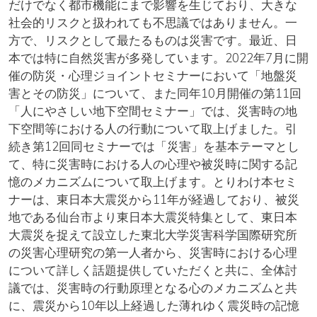
だけでなく都市機能にまで影響を生じており、大きな
社会的リスクと扱われても不思議ではありません。一
方で、リスクとして最たるものは災害です。最近、日
本では特に自然災害が多発しています。2022年7月に開
催の防災・心理ジョイントセミナーにおいて「地盤災
害とその防災」について、また同年10月開催の第11回
「人にやさしい地下空間セミナー」では、災害時の地
下空間等における人の行動について取上げました。引
続き第12回同セミナーでは「災害」を基本テーマとし
て、特に災害時における人の心理や被災時に関する記
憶のメカニズムについて取上げます。とりわけ本セミ
ナーは、東日本大震災から11年が経過しており、被災
地である仙台市より東日本大震災特集として、東日本
大震災を捉えて設立した東北大学災害科学国際研究所
の災害心理研究の第一人者から、災害時における心理
について詳しく話題提供していただくと共に、全体討
議では、災害時の行動原理となる心のメカニズムと共
に、震災から10年以上経過した薄れゆく震災時の記憶