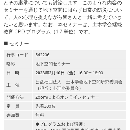
とその継承についても討論します。このような内容の
セミナーを通じて地下空間に限らず日常の防災につい
て、人の心理を捉えながら皆さんと一緒に考えていき
たいと思います。なお、本セミナーは、土木学会継続
教育 CPD プログラム（1.7 単位）です。
■ セミナー
行事コード
542206
略称
地下空間セミナー
日 時
2023年2月10日（金）
16:00〜18:00
公益社団法人 土木学会地下空間研究委員会
主 催
（担当：心理小委員会）
開催方法
Zoomによるオンラインセミナー
定 員
先着300名
参加費
無料
●プログラムおよび講師：