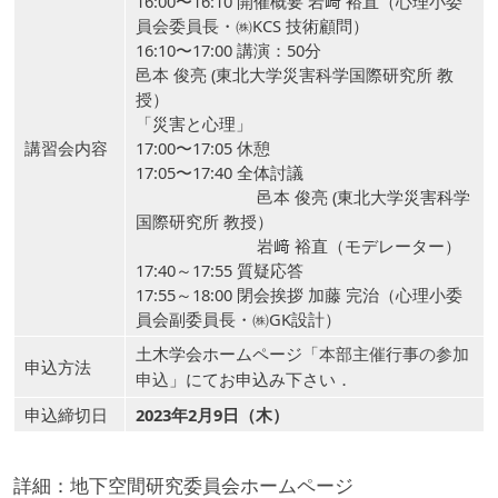
16:00〜16:10 開催概要 岩﨑 裕直（心理小委
員会委員長・㈱KCS 技術顧問）
16:10〜17:00 講演：50分
邑本 俊亮 (東北大学災害科学国際研究所 教
授）
「災害と心理」
講習会内容
17:00〜17:05 休憩
17:05〜17:40 全体討議
邑本 俊亮 (東北大学災害科学
国際研究所 教授）
岩﨑 裕直（モデレーター）
17:40～17:55 質疑応答
17:55～18:00 閉会挨拶 加藤 完治（心理小委
員会副委員長・㈱GK設計）
土木学会ホームページ「
本部主催行事の参加
申込方法
」にてお申込み下さい．
申込
申込締切日
2023年2月9日（木）
詳細：
地下空間研究委員会ホームページ