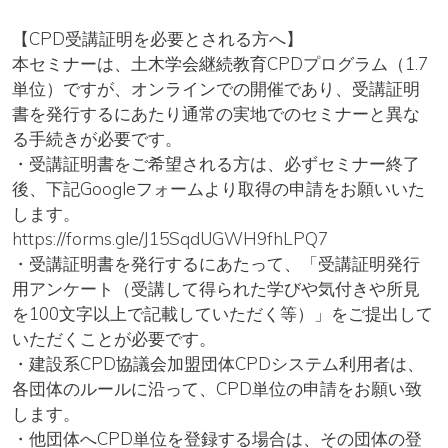
【CPD受講証明を必要とされる方へ】
本セミナーは、土木学会継続教育CPDプログラム（1.7
単位）ですが、オンラインでの開催であり、受講証明
書を発行するにあたり通常の実地でのセミナーと異な
る手続きが必要です。
・受講証明書をご希望される方は、必ずセミナー終了
後、下記Googleフォームより取得の申請をお願いいた
します。
https://forms.gle/J15SqdUGWH9fhLPQ7
・受講証明書を発行するにあたって、「受講証明発行
用アンケート（受講して得られた学びや気付きや所見
を100文字以上で記載していただく等）」をご提出して
いただくことが必要です。
・建設系CPD協議会加盟団体CPDシステム利⽤者は、
各団体のルールに沿って、CPD単位の申請をお願い致
します。
・他団体へCPD単位を登録する場合は、その団体の登