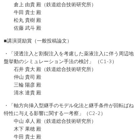
倉上 由貴 殿（鉄道総合技術研究所）
牛田 貴士 殿
松丸 貴樹 殿
佐藤 武斗 殿
■講演奨励賞（一般投稿論文）
・「浸透注入と割裂注入を考慮した薬液注入に伴う周辺地
盤挙動のシミュレーション手法の検討」 （C1-3）
石井 貴大 殿（鉄道総合技術研究所）
仲山 貴司 殿
三輪 陽彦 殿
清水 達貴 殿
・「軸方向挿入型継手のモデル化法と継手条件が回転ばね
特性に与える影響に関する一考察」（C2-2）
中山 卓人 殿（鉄道総合技術研究所）
木下 果穂 殿
牛田 貴士 殿