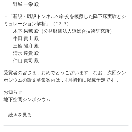
野城 一栄 殿
・「新設・既設トンネルの斜交を模擬した降下床実験とシ
ミュレーション解析」（C2-3）
木下 果穂 殿（公益財団法人道総合技術研究所）
牛田 貴士 殿
三輪 陽彦 殿
清水 達貴 殿
仲山 貴司 殿
受賞者の皆さま，おめでとうございます．なお，次回シン
ポジウムの論文募集案内は，4月初旬に掲載予定です．
お知らせ
地下空間シンポジウム
【表彰】第29回地下空間シンポジウム論文表彰者 の
続きを見る