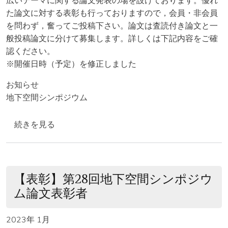
広いテーマに関する論文発表の場を設けております。優れ
た論文に対する表彰も行っておりますので，会員・非会員
を問わず，奮ってご投稿下さい。論文は査読付き論文と一
般投稿論文に分けて募集します。詳しくは下記内容をご確
認ください。
※開催日時（予定）を修正しました
お知らせ
地下空間シンポジウム
【募集案内】「第29回地下空間シンポジウム」論文募集 
続きを見る
【表彰】第28回地下空間シンポジウ
ム論文表彰者
2023年 1月