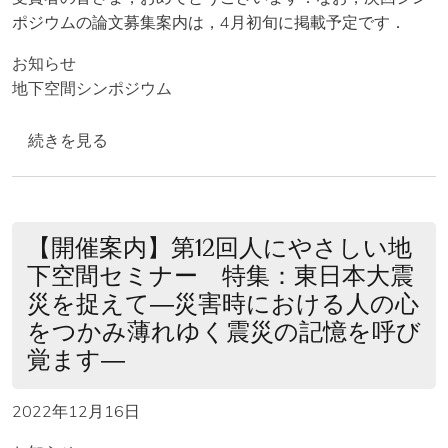
ポジウムの論文募集案内は，4月初旬に掲載予定です．
お知らせ
地下空間シンポジウム
【表彰】第28回地下空間シンポジウム論文表彰者 の
続きを見る
【開催案内】第12回人にやさしい地
下空間セミナー 特集：東日本大震
災を捉えて―災害時における人の心
をつかみ薄れゆく震災の記憶を呼び
覚ます―
2022年12月16日