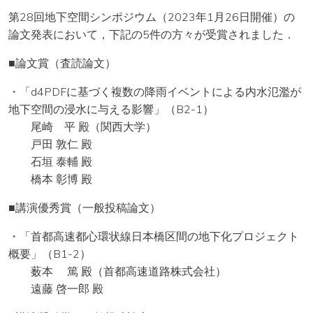
第28回地下空間シンポジウム（2023年1月26日開催）の
論文発表において，下記の5件の方々が受賞されました．
■論文賞（査読論文）
・「d4PDFに基づく複数の降雨イベントによる内水氾濫が
地下空間の浸水に与える影響」（B2-1）
尾崎 平 殿（関西大学）
戸田 敦仁 殿
石垣 泰輔 殿
橋本 彰博 殿
■講演優秀賞（一般投稿論文）
・「首都高速都心環状線日本橋区間の地下化プロジェクト
概要」（B1-2）
薮本 篤 殿（首都高速道路株式会社）
遠藤 啓一郎 殿