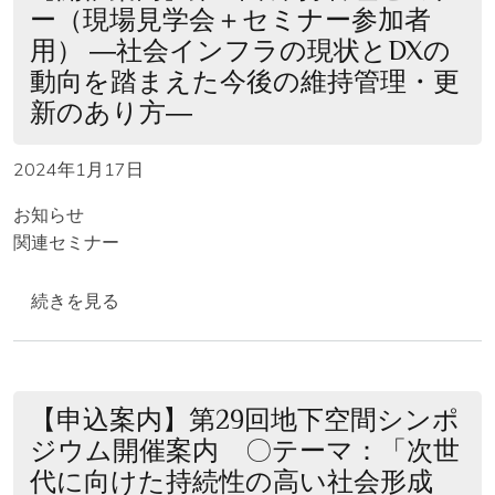
ー（現場見学会＋セミナー参加者
用） ―社会インフラの現状とDXの
動向を踏まえた今後の維持管理・更
新のあり方―
2024年1月17日
お知らせ
関連セミナー
【開催案内】第14回 維持管理セミナー（現場見学会＋セ
続きを見る
【申込案内】第29回地下空間シンポ
ジウム開催案内 〇テーマ：「次世
代に向けた持続性の高い社会形成