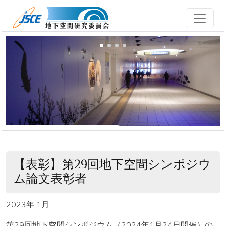
メインコンテンツに移動
【表彰】第29回地下空間シンポジウ
ム論文表彰者
2023年 1月
第29回地下空間シンポジウム（2024年1月24日開催）の