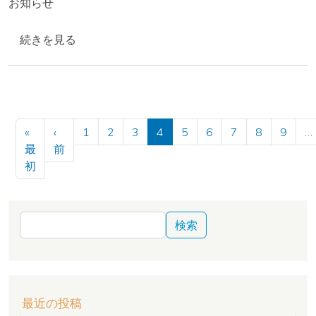
お知らせ
【開催案内】第12回人にやさしい地下空間セミナー 特
続きを見る
ページ送り
«
‹
1
2
3
4
5
6
7
8
9
…
前ページ
最
前
先頭ページ
初
検索
最近の投稿