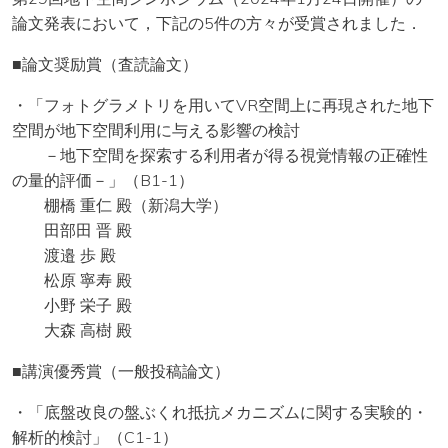
論文発表において，下記の5件の方々が受賞されました．
■論文奨励賞（査読論文）
・「フォトグラメトリを用いてVR空間上に再現された地下
空間が地下空間利用に与える影響の検討
－地下空間を探索する利用者が得る視覚情報の正確性
の量的評価－」（B1-1）
棚橋 重仁 殿（新潟大学）
田部田 晋 殿
渡邉 歩 殿
松原 寧寿 殿
小野 栄子 殿
大森 高樹 殿
■講演優秀賞（一般投稿論文）
・「底盤改良の盤ぶくれ抵抗メカニズムに関する実験的・
解析的検討」（C1-1）