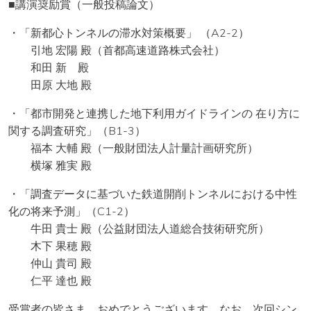
■講演奨励賞（一般投稿論文）
・「新都心トンネルの滞水対策概要」 （A2-2）
引地 宏陽 殿（首都高速道路株式会社）
和田 新 殿
田原 大地 殿
・「都市開発と連携した地下利用ガイドラインの 在り方に
関する調査研究」（B1-3）
福本 大輔 殿（一般財団法人計量計画研究所）
横塚 雅実 殿
・「調査データに基づいた鉄道開削トンネルにおける中性
化の将来予測」（C1-2）
牛田 貴士 殿（公益財団法人道総合技術研究所）
木下 果穂 殿
仲山 貴司 殿
仁平 達也 殿
受賞者の皆さま，おめでとうございます．なお，次回シン