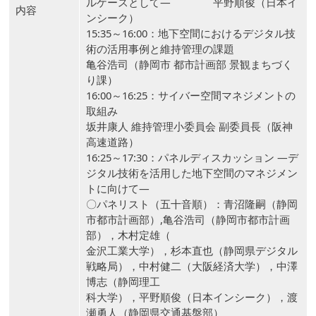
ルケースとして― 平野順俊（日本イ
内容
ンシーク）
15:35～16:00：地下空間におけるデジタル技
術の活用事例と維持管理の課題
亀谷浩司（静岡市 都市計画部 景観まちづく
り課）
16:00～16:25：サイバー空間マネジメントの
取組み
坂井康人 維持管理小委員会 副委員長（阪神
高速道路）
16:25～17:30：パネルディスカッション ―デ
ジタル技術を活用した地下空間のマネジメン
トに向けて―
〇パネリスト（五十音順）：青沼隆嗣（静岡
市都市計画部）,亀谷浩司（静岡市都市計画
部），木村定雄（
金沢工業大学），杉本直也（静岡県デジタル
戦略局），中村健二（大阪経済大学），中澤
博志（静岡理工
科大学），平野順俊（日本インシーク），渡
瀬勇人（静岡県交通基盤部）