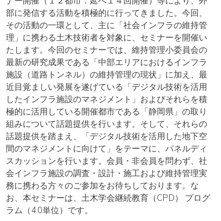
ナー開催（１２都市：延べ１４回開催）等により、外
部に発信する活動を積極的に行ってきました。今回、
その活動の一環として、主に「社会インフラの維持管
理」に携わる土木技術者を対象に、セミナーを開催い
たします。今回のセミナーでは、維持管理小委員会の
最新の研究成果である「中部エリアにおけるインフラ
施設（道路トンネル）の維持管理の現状」に加え、最
近目覚ましい発展を遂げている「デジタル技術を活用
したインフラ施設のマネジメント」およびそれらを積
極的に活用している開催都市である「静岡県」の取り
組みについて話題提供を行います。そして、それらの
話題提供を踏まえ、「デジタル技術を活用した地下空
間のマネジメントに向けて」をテーマに、パネルディ
スカッションを行います。会員・非会員を問わず、社
会インフラ施設の調査・設計・施工および維持管理実
務に携わる方々のご参加をお待ちしております。な
お、本セミナーは、土木学会継続教育（CPD） プログ
ラム（4.0単位）です。