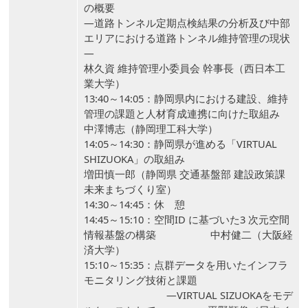
の概要
―道路トンネル定期点検結果の分析及び中部
エリアにおける道路トンネル維持管理の現状
―
林久資 維持管理小委員会 幹事長（西日本工
業大学）
13:40～14:05：静岡県内における建設、維持
管理の課題と人材育成連携に向けた取組み
中澤博志（静岡理工科大学）
14:05～14:30：静岡県が進める「VIRTUAL
SHIZUOKA」の取組み
増田慎一郎（静岡県 交通基盤部 建設政策課
未来まちづくり室）
14:30～14:45：休 憩
14:45～15:10：空間ID に基づいた3 次元空間
情報基盤の構築 中村健二（大阪経
済大学）
15:10～15:35：点群データを用いたインフラ
モニタリング技術と課題
―VIRTUAL SIZUOKAをモデ