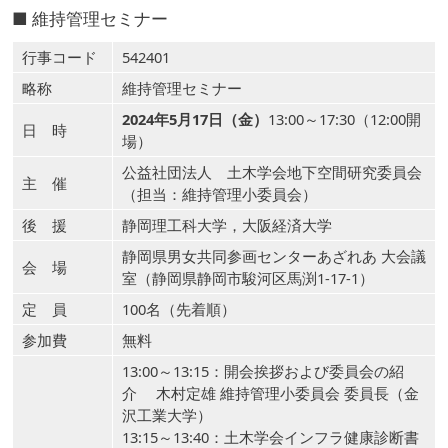
■ 維持管理セミナー
行事コード
542401
略称
維持管理セミナー
2024年5月17日（金）
13:00～17:30（12:00開
日 時
場）
公益社団法人 土木学会地下空間研究委員会
主 催
（担当：維持管理小委員会）
後 援
静岡理工科大学，大阪経済大学
静岡県男女共同参画センターあざれあ 大会議
会 場
室（静岡県静岡市駿河区馬渕1-17-1）
定 員
100名（先着順）
参加費
無料
13:00～13:15：開会挨拶および委員会の紹
介 木村定雄 維持管理小委員会 委員長（金
沢工業大学）
13:15～13:40：土木学会インフラ健康診断書