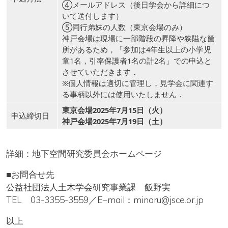
④メールアドレス（後日学会から詳細につ
いて送付します）
⑤同行弟妹の人数（東京会場のみ）
神戸会場は現場に一部階段の昇降や狭隘な箇
所があるため，「参加は4年生以上の小学児
童1名，引率保護者1名の計2名」での申込と
させていただきます．
※個人情報は適切に管理し，見学会に関連す
る事柄以外には使用いたしません．
東京会場2025年7月15日（火）
申込締切日
神戸会場2025年7月19日（土）
詳細：
地下空間研究委員会ホームページ
■お問合せ先
公益社団法人土木学会研究事業課 飯野実
TEL 03-3355-3559／E−mail：minoru@jsce.or.jp
以上