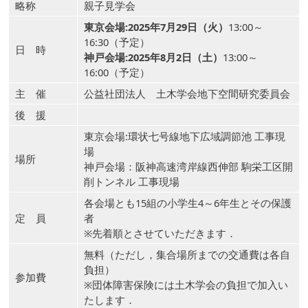
略称
親子見学会
東京会場:2025年7月29日（火）
13:00～
16:30（予定）
日 時
神戸会場:2025年8月2日（土）
13:00～
16:00（予定）
主 催
公益社団法人 土木学会地下空間研究委員会
後 援
東京会場:環状七号線地下広域調節池 工事現
場
場所
神戸会場：阪神高速湾岸線西伸部 駒栄工区開
削トンネル 工事現場
各会場とも15組の小学生4～6年生とその保護
定 員
者
※先着順とさせていただきます．
無料（ただし，集合場所までの交通費は各自
負担）
参加費
※団体障害保険には土木学会の負担で加入い
たします．