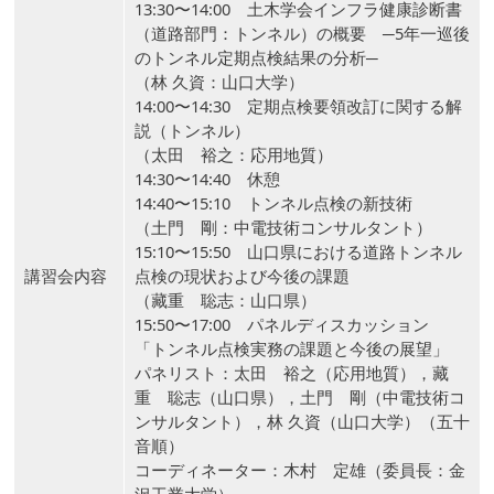
13:30〜14:00 土木学会インフラ健康診断書
（道路部門：トンネル）の概要 ─5年一巡後
のトンネル定期点検結果の分析─
（林 久資：山口大学）
14:00〜14:30 定期点検要領改訂に関する解
説（トンネル）
（太田 裕之：応用地質）
14:30〜14:40 休憩
14:40〜15:10 トンネル点検の新技術
（土門 剛：中電技術コンサルタント）
15:10〜15:50 山口県における道路トンネル
講習会内容
点検の現状および今後の課題
（藏重 聡志：山口県）
15:50〜17:00 パネルディスカッション
「トンネル点検実務の課題と今後の展望」
パネリスト：太田 裕之（応用地質），藏
重 聡志（山口県），土門 剛（中電技術コ
ンサルタント），林 久資（山口大学）（五十
音順）
コーディネーター：木村 定雄（委員長：金