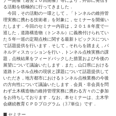
ナー開催（過去１０回開催）等により，外部に発信す
る活動を積極的に行ってきました．
今回，その活動の一環として，「トンネルの維持管
理実務に携わる技術者」を対象に，セミナーを開催い
たします．今回のセミナー内容は，２０１８年度で一
巡した，道路構造物（トンネル）に義務付けられてい
た５年一巡の定期点検に関する最新トピックスについ
て話題提供を行います．そして，それらを踏まえ，パ
ネルディスカッションを行い，トンネル点検実務の課
題，点検結果をフィードバックした措置および今後の
展望について議論いたします．また，山口県における
道路トンネル点検の現状と課題について話題提供して
いただき，地方都市におけるトンネル点検業務の今後
の方向性について議論いたします．会員・非会員を問
わず土木構造物の維持管理実務に携わる方々のご参加
をお待ちしております．なお、本セミナーは、土木学
会継続教育ＣＰＤプログラム（3.7単位）です．
■ セミナー