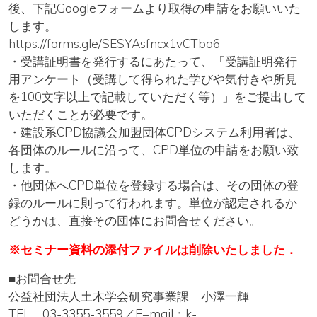
後、下記Googleフォームより取得の申請をお願いいた
します。
https://forms.gle/SESYAsfncx1vCTbo6
・受講証明書を発行するにあたって、「受講証明発行
用アンケート（受講して得られた学びや気付きや所見
を100文字以上で記載していただく等）」をご提出して
いただくことが必要です。
・建設系CPD協議会加盟団体CPDシステム利⽤者は、
各団体のルールに沿って、CPD単位の申請をお願い致
します。
・他団体へCPD単位を登録する場合は、その団体の登
録のルールに則って行われます。単位が認定されるか
どうかは、直接その団体にお問合せください。
※セミナー資料の添付ファイルは削除いたしました．
■お問合せ先
公益社団法人土木学会研究事業課 小澤一輝
TEL 03-3355-3559／E−mail：k-