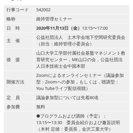
行事コード
542002
略称
維持管理セミナー
日 時
2020年11月13日（金）
13:15〜17:00
公益社団法人 土木学会地下空間研究委員会
主 催
（担当：維持管理小委員会）
山口大学工学部付属社会基盤マネジメント教
後 援
育研究センター，ME山口の会，公益社団法
人日本技術士会中国本部
Zoomによるオンラインセミナー（議論参加
開催方法
型：Zoomへの参加，もしくは，聴講型：
You Tubeライブ配信視聴）
定 員
議論参加型については先着80名
参加費
無料
●プログラムおよび講師（予定）：
13:15〜13:30 委員会紹介および趣旨説明
（木村 定雄：委員長，金沢工業大学）