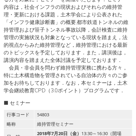
内容は，社会インフラの現状およびそれらの維持管
理・更新における課題，土木学会により公表された
「インフラ健康診断書」の概要,都市鉄道トンネルの維
持管理および笹子トンネル事故以降，会計検査に維持
管理の実施状況も対象となっている現状を踏まえ，法
的視点からみた維持管理など，維持管理における最新
のトピックスを予定しております．また，講演後は，
講演内容を踏まえた全体討議を予定しております．
会員・非会員を問わず維持管理実務に携わる方々，
特に土木構造物を管理されている自治体の方々のご参
加をお待ちしております．なお，本セミナーは，土木
学会継続教育CPD（3.0ポイント）プログラムです．
■ セミナー
行事コード
54803
略称
維持管理セミナー
2018年7月20日（金）
13:30～16:30（開場