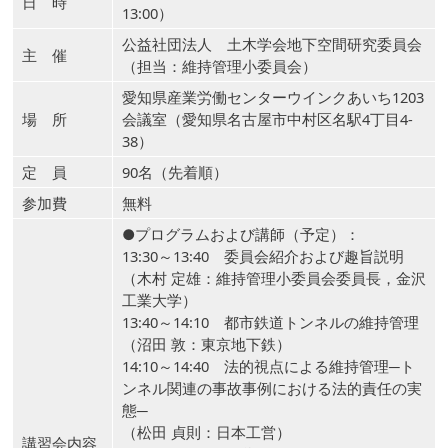
日 時
13:00）
公益社団法人 土木学会地下空間研究委員会
主 催
（担当：維持管理小委員会）
愛知県産業労働センターウインクあいち1203
場 所
会議室（愛知県名古屋市中村区名駅4丁目4-
38）
定 員
90名（先着順）
参加費
無料
●プログラムおよび講師（予定）：
13:30～13:40 委員会紹介および趣旨説明
（木村 定雄：維持管理小委員会委員長，金沢
工業大学）
13:40～14:10 都市鉄道トンネルの維持管理
（沼田 敦：東京地下鉄）
14:10～14:40 法的視点による維持管理─ト
ンネル関連の事故事例における法的責任の実
態─
（松田 貞則：日本工営）
講習会内容