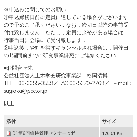
※申込みに関してのお願い
①申込締切日前に定員に達している場合がございます
ので予めご了承ください．なお，締切日以降の事前受
付は致しません．ただし，定員に余裕がある場合は，
行事当日に会場にて受付致します．
②申込後，やむを得ずキャンセルされ場合は，開催日
の1週間前までに研究事業課宛にご連絡ください．
■お問合せ先
公益社団法人土木学会研究事業課 杉岡清博
TEL 03-3355-3559／FAX 03-5379-2769／E－mail：
sugioka@jsce.or.jp
以上
添付
サイズ
126.61 KB
01第6回維持管理セミナー.pdf