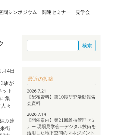
空間シンポジウム
関連セミナー
見学会
ク
検索
10月4日
最近の投稿
3駅が
ネット
2026.7.21
【配布資料】第10期研究活動報告
に集
会資料
ど人々
2026.7.14
【開催案内】第21回維持管理セミ
を結ぶ連
ナー 現場見学会―デジタル技術を
来街
活用した地下空間のマネジメント