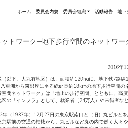
メインナビゲーション
ホーム
委員会内規
委員会組織
活動報告
地下
ネットワーク─地下歩行空間のネットワー
2016年
以下、大丸有地区）は、面積約120haに、地下鉄7路線1
、八重洲から東銀座に至る総延長約18kmの地下歩行空間の
行空間ネットワーク」は「地上の歩行空間」とともに、高度
地区の「インフラ」として、就業者（24万人）や来街者な
年（1937年）12月27日の東京駅南口と（旧）丸ビルと
東京駅前の交通の輻輳から、丸ビルなど丸の内で働く人々や