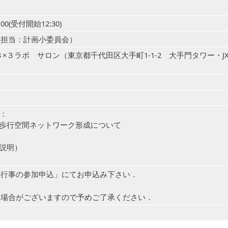
:00(受付開始12:30)
（担当：計画小委員会）
） ３×３ラボ サロン（東京都千代田区大手町1-1-2 大手門タワー・J
：
の地下歩行空間ネットワーク形成について
足説明）
」にてお申込み下さい．
催行事の参加申込
る場合がございますので予めご了承ください．