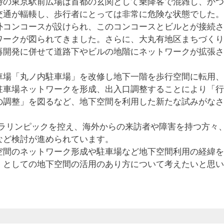
時の東京駅前広場は首都の玄関として乗降客で混雑し、かつ
交通が輻輳し、歩行者にとっては非常に危険な状態でした。
外コンコースが設けられ、このコンコースとビルとが接続さ
ワークが図られてきました。さらに、大丸有地区まちづくり
再開発に併せて道路下やビルの地階にネットワークが拡張さ
車場「丸ノ内駐車場」を改修し地下一階を歩行空間に転用、
駐車場ネットワークを形成、出入口調整することにより「行
の調整」を図るなど、地下空間を利用した新たな試みがなさ
パラリンピックを控え、海外からの来訪者や障害を持つ方々
など検討が進められています。
空間のネットワーク形成や駐車場など地下空間利用の経緯を
」としての地下空間の活用のあり方について考えたいと思い