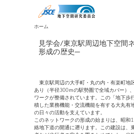
メインコンテンツに移動
ホーム
見学会/東京駅周辺地下空間
形成の歴史─
東京駅周辺の大手町・丸の内・有楽町地区（
あり（半径300ｍの駅勢圏で全域カバー）
ワークが整備されています。この「地下歩
積した業務機能・交流機能を有する大丸有
の日々の活動を支えています。
このネットワークの形成の始まりは、昭和12
絡地下道の開通に遡ります。この建設は、